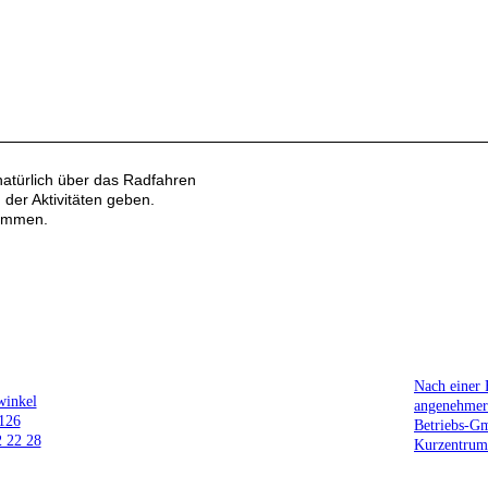
atürlich über das Radfahren
der Aktivitäten geben.
Kommen.
Nach einer 
winkel
angenehmer
6126
Betriebs-G
2 22 28
Kurzentrum