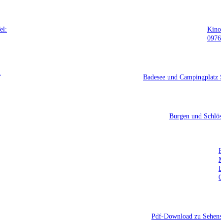
el:
Kino
0976
1
Badesee und Campingplatz 
Burgen und Schlös
Pdf-Download zu Sehens