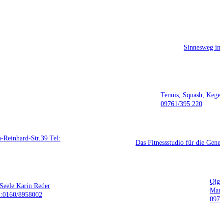
Sinnesweg i
Tennis, Squash, Kege
09761/395 220
inhard-Str.39 Tel:
Das Fitnessstudio für die Ge
Qig
Seele Karin Reder
Mar
l:0160/8958002
097