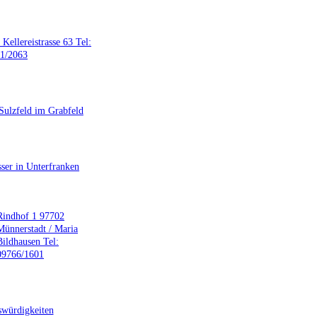
 Kellereistrasse 63 Tel:
1/2063
Sulzfeld im Grabfeld
ser in Unterfranken
Rindhof 1 97702
Münnerstadt / Maria
Bildhausen Tel:
09766/1601
würdigkeiten